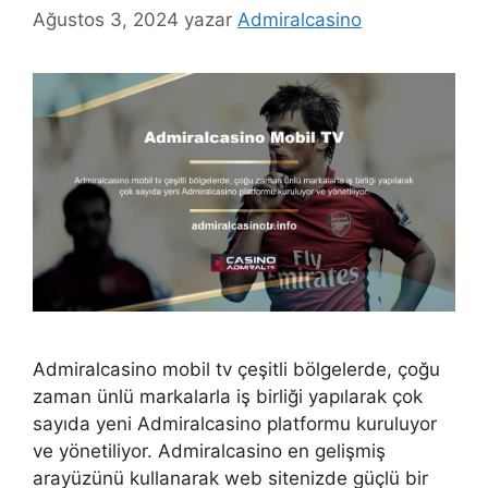
Ağustos 3, 2024
yazar
Admiralcasino
Admiralcasino mobil tv çeşitli bölgelerde, çoğu
zaman ünlü markalarla iş birliği yapılarak çok
sayıda yeni Admiralcasino platformu kuruluyor
ve yönetiliyor. Admiralcasino en gelişmiş
arayüzünü kullanarak web sitenizde güçlü bir