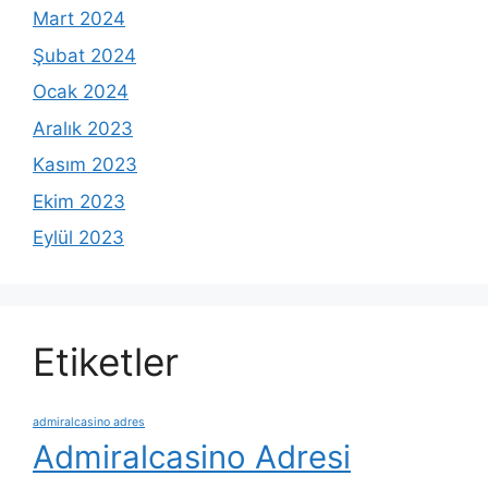
Mart 2024
Şubat 2024
Ocak 2024
Aralık 2023
Kasım 2023
Ekim 2023
Eylül 2023
Etiketler
admiralcasino adres
Admiralcasino Adresi