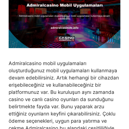
Admiralcasino mobil uygulamaları
oluşturduğunuz mobil uygulamaları kullanmaya
devam edebilirsiniz. Artık herhangi bir cihazdan
erişebileceğiniz ve kullanabileceğiniz bir
platformunuz var. Bu kuruluşun aynı zamanda
casino ve canlı casino oyunları da sunduğunu
belirtmekte fayda var. Bunu yaparak arzu
ettiğiniz oyunların keyfini çıkarabilirsiniz. Çoklu
ödeme seçenekleri, uygun para yatırma ve
çekme Admiralcasino bu alandaki çeşitliliğiyle