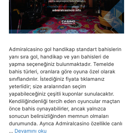
Admiralcasino gol handikap standart bahislerin
yanı sıra gol, handikap ve yarı bahisleri de
yapma seçeneğiniz bulunmaktadır. Temelde
bahis türleri, oranlara göre oyuna özel olarak
sınıflandırılır. İstediğiniz fiyata tıklamanız
yeterlidir; size aralarından seçim
yapabileceğiniz çeşitli kuponlar sunulacaktır.
Kendiliğindenliği tercih eden oyuncular maçtan
önce bahis oynayabilirler, ancak yalnızca
sonucun belirsizliğinden memnun olmaları
durumunda. Ayrıca Admiralcasino özellikle canlı
…
Devamını oku