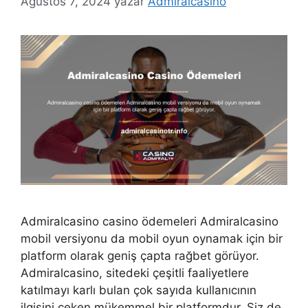
Ağustos 7, 2024
yazar
Admiralcasino
Admiralcasino casino ödemeleri Admiralcasino
mobil versiyonu da mobil oyun oynamak için bir
platform olarak geniş çapta rağbet görüyor.
Admiralcasino, sitedeki çeşitli faaliyetlere
katılmayı karlı bulan çok sayıda kullanıcının
ilgisini çeken mükemmel bir platformdur. Siz de