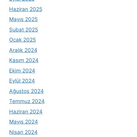
Haziran 2025
Mayıs 2025
Şubat 2025
Ocak 2025
Aralık 2024
Kasım 2024
Ekim 2024
Eylül 2024
Ağustos 2024
Temmuz 2024
Haziran 2024
Mayıs 2024
Nisan 2024