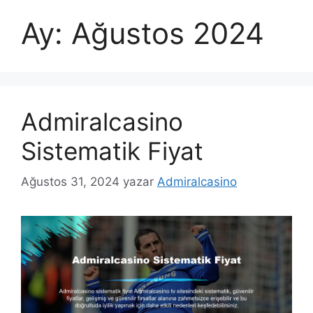
Ay:
Ağustos 2024
Admiralcasino
Sistematik Fiyat
Ağustos 31, 2024
yazar
Admiralcasino