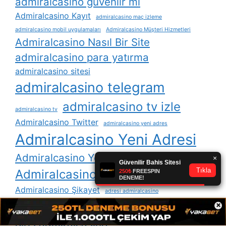
admiralcasino güvenlir mi
Admiralcasino Kayıt
admiralcasino maç izleme
admiralcasino mobil uygulamaları
Admiralcasino Müşteri Hizmetleri
Admiralcasino Nasıl Bir Site
admiralcasino para yatırma
admiralcasino sitesi
admiralcasino telegram
admiralcasino tv izle
admiralcasino tv
Admiralcasino Twitter
admiralcasino yeni adres
Admiralcasino Yeni Adresi
Admiralcasino Yeni Giriş
Admiralcasino Üyelik
Admiralcasino Şikayet
adresi admiralcasino
casino sitesi admiralcasino
×
giris admiralcasino