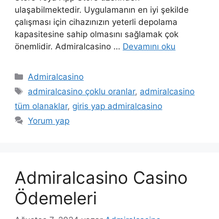
ulaşabilmektedir. Uygulamanın en iyi şekilde
çalışması için cihazınızın yeterli depolama
kapasitesine sahip olmasını sağlamak çok
önemlidir. Admiralcasino …
Devamını oku
Kategoriler
Admiralcasino
Etiketler
admiralcasino çoklu oranlar
,
admiralcasino
tüm olanaklar
,
giris yap admiralcasino
Yorum yap
Admiralcasino Casino
Ödemeleri