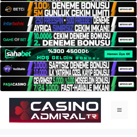
İçeriğe
atla
Menü