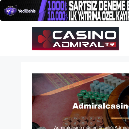
İçeriğe
atla