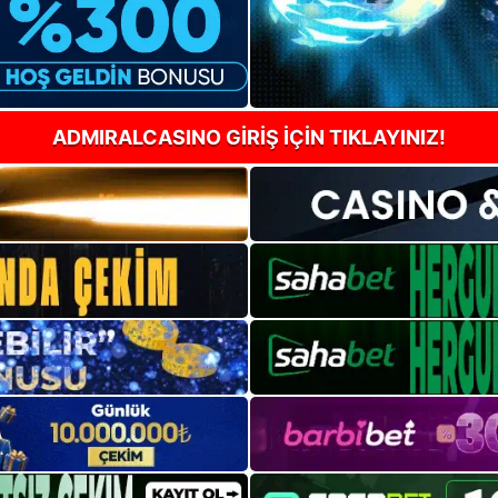
ADMIRALCASINO GİRİŞ İÇİN TIKLAYINIZ!