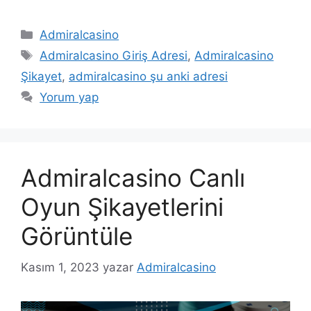
Kategoriler
Admiralcasino
Etiketler
Admiralcasino Giriş Adresi
,
Admiralcasino
Şikayet
,
admiralcasino şu anki adresi
Yorum yap
Admiralcasino Canlı
Oyun Şikayetlerini
Görüntüle
Kasım 1, 2023
yazar
Admiralcasino