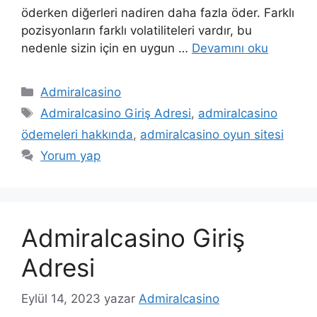
öderken diğerleri nadiren daha fazla öder. Farklı
pozisyonların farklı volatiliteleri vardır, bu
nedenle sizin için en uygun …
Devamını oku
Kategoriler
Admiralcasino
Etiketler
Admiralcasino Giriş Adresi
,
admiralcasino
ödemeleri hakkında
,
admiralcasino oyun sitesi
Yorum yap
Admiralcasino Giriş
Adresi
Eylül 14, 2023
yazar
Admiralcasino