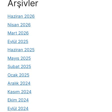
Arşivler
Haziran 2026
Nisan 2026
Mart 2026
Eylül 2025
Haziran 2025
Mayıs 2025
Şubat 2025
Ocak 2025
Aralık 2024
Kasım 2024
Ekim 2024
Eylül 2024