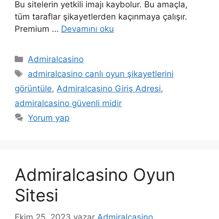
Bu sitelerin yetkili imajı kaybolur. Bu amaçla,
tüm taraflar şikayetlerden kaçınmaya çalışır.
Premium …
Devamını oku
Kategoriler
Admiralcasino
Etiketler
admiralcasino canlı oyun şikayetlerini
görüntüle
,
Admiralcasino Giriş Adresi
,
admiralcasino güvenli midir
Yorum yap
Admiralcasino Oyun
Sitesi
Ekim 25, 2023
yazar
Admiralcasino