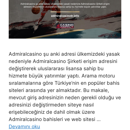
Admiralcasino şu anki adresi ülkemizdeki yasak
nedeniyle Admiralcasino Şirketi erişim adresini
değiştirerek uluslararası lisansa sahip bu
hizmete büyük yatırımlar yaptı. Arama motoru
sıralamalarına göre Türkiye’nin en popüler bahis
siteleri arasında yer almaktadır. Bu makale,
mevcut giriş adresinizin neden gerekli olduğu ve
adresinizi değiştirmeden siteye nasıl
erişebileceğiniz de dahil olmak üzere
Admiralcasino bahisleri ve web sitesi …
Devamını oku