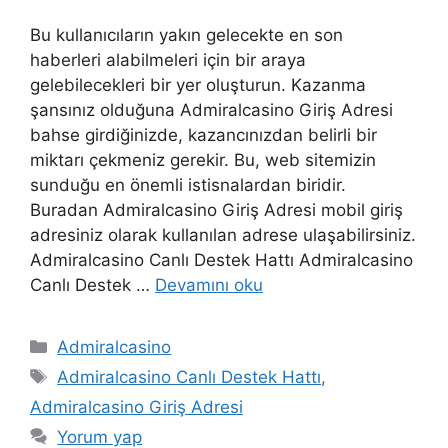
Bu kullanıcıların yakın gelecekte en son
haberleri alabilmeleri için bir araya
gelebilecekleri bir yer oluşturun. Kazanma
şansınız olduğuna Admiralcasino Giriş Adresi
bahse girdiğinizde, kazancınızdan belirli bir
miktarı çekmeniz gerekir. Bu, web sitemizin
sunduğu en önemli istisnalardan biridir.
Buradan Admiralcasino Giriş Adresi mobil giriş
adresiniz olarak kullanılan adrese ulaşabilirsiniz.
Admiralcasino Canlı Destek Hattı Admiralcasino
Canlı Destek …
Devamını oku
Kategoriler
Admiralcasino
Etiketler
Admiralcasino Canlı Destek Hattı
,
Admiralcasino Giriş Adresi
Yorum yap