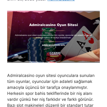
Admiralcasino oyun sitesi oyunculara sunulan
tüm oyunlar, oyuncular için adaleti sağlamak
amacıyla üçüncü bir tarafça onaylanmıştır.
Herkesin spor bahis tekliflerinde bir niş alanı
vardır çünkü her niş farklıdır ve farklı görünür.
Bazı slot makineleri düzenli bir standart tutar