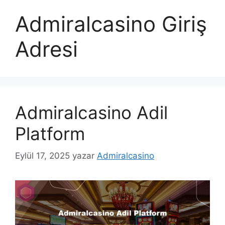
Admiralcasino Giriş
Adresi
Admiralcasino Adil
Platform
Eylül 17, 2025
yazar
Admiralcasino