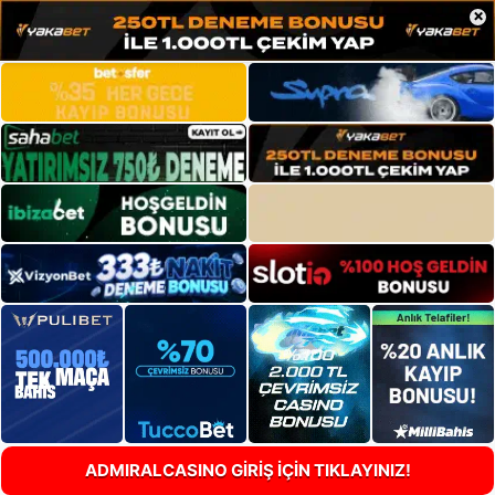
×
ADMIRALCASINO GİRİŞ İÇİN TIKLAYINIZ!