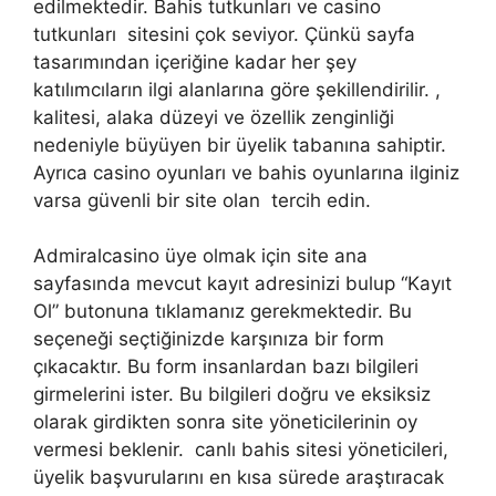
edilmektedir. Bahis tutkunları ve casino
tutkunları sitesini çok seviyor. Çünkü sayfa
tasarımından içeriğine kadar her şey
katılımcıların ilgi alanlarına göre şekillendirilir. ,
kalitesi, alaka düzeyi ve özellik zenginliği
nedeniyle büyüyen bir üyelik tabanına sahiptir.
Ayrıca casino oyunları ve bahis oyunlarına ilginiz
varsa güvenli bir site olan tercih edin.
Admiralcasino üye olmak için site ana
sayfasında mevcut kayıt adresinizi bulup “Kayıt
Ol” butonuna tıklamanız gerekmektedir. Bu
seçeneği seçtiğinizde karşınıza bir form
çıkacaktır. Bu form insanlardan bazı bilgileri
girmelerini ister. Bu bilgileri doğru ve eksiksiz
olarak girdikten sonra site yöneticilerinin oy
vermesi beklenir. canlı bahis sitesi yöneticileri,
üyelik başvurularını en kısa sürede araştıracak