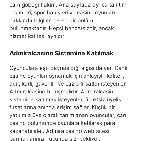
cam göbeği hakim. Ana sayfada ayrıca tanıtım
resimleri, spor bahisleri ve casino oyunları
hakkında bilgiler içeren bir bölüm
bulunmaktadır. Hepsi benzersizdir, ancak
hizmet kalitesi aynıdır!
Admiralcasino Sistemine Katılmak
Oyunculara eşit davranıldığı algısı da var. Canlı
casino oyunları oynamak için anlayışlı, kaliteli,
adil, karlı, güvenilir ve cazip fırsatlar isteyenler
Admiralcasino buluşmalıdır. Admiralcasino
sistemine katılmak isteyenler, ücretsiz üyelik
fırsatlarına anında erişim sağlar. Küçük bir
yatırımla üye olarak tanımlanan oyuncular, canlı
casino bölümünde oyunlara katılarak para
kazanabilirler. Admiralcasino web sitesi
parmaklarınızın ucunda sizi bekliyor.