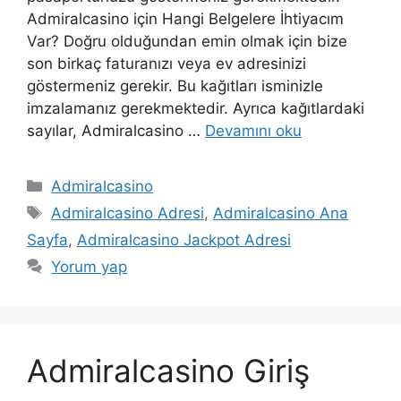
Admiralcasino için Hangi Belgelere İhtiyacım
Var? Doğru olduğundan emin olmak için bize
son birkaç faturanızı veya ev adresinizi
göstermeniz gerekir. Bu kağıtları isminizle
imzalamanız gerekmektedir. Ayrıca kağıtlardaki
sayılar, Admiralcasino …
Devamını oku
Kategoriler
Admiralcasino
Etiketler
Admiralcasino Adresi
,
Admiralcasino Ana
Sayfa
,
Admiralcasino Jackpot Adresi
Yorum yap
Admiralcasino Giriş