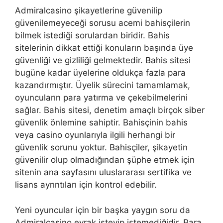
Admiralcasino şikayetlerine güvenilip
güvenilemeyeceği sorusu acemi bahisçilerin
bilmek istediği sorulardan biridir. Bahis
sitelerinin dikkat ettiği konuların başında üye
güvenliği ve gizliliği gelmektedir. Bahis sitesi
bugüne kadar üyelerine oldukça fazla para
kazandırmıştır. Üyelik sürecini tamamlamak,
oyuncuların para yatırma ve çekebilmelerini
sağlar. Bahis sitesi, denetim amaçlı birçok siber
güvenlik önlemine sahiptir. Bahisçinin bahis
veya casino oyunlarıyla ilgili herhangi bir
güvenlik sorunu yoktur. Bahisçiler, şikayetin
güvenilir olup olmadığından şüphe etmek için
sitenin ana sayfasını uluslararası sertifika ve
lisans ayrıntıları için kontrol edebilir.
Yeni oyuncular için bir başka yaygın soru da
Admiralcasino evrak isteyip istemediğidir. Para