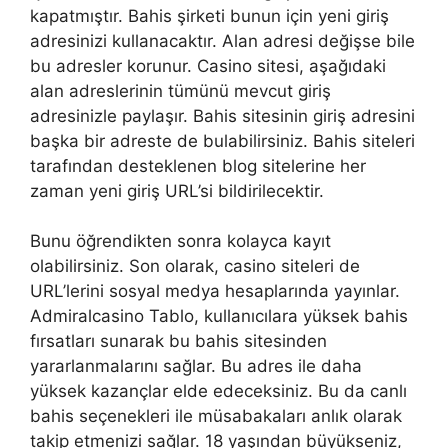
kapatmıştır. Bahis şirketi bunun için yeni giriş
adresinizi kullanacaktır. Alan adresi değişse bile
bu adresler korunur. Casino sitesi, aşağıdaki
alan adreslerinin tümünü mevcut giriş
adresinizle paylaşır. Bahis sitesinin giriş adresini
başka bir adreste de bulabilirsiniz. Bahis siteleri
tarafından desteklenen blog sitelerine her
zaman yeni giriş URL’si bildirilecektir.
Bunu öğrendikten sonra kolayca kayıt
olabilirsiniz. Son olarak, casino siteleri de
URL’lerini sosyal medya hesaplarında yayınlar.
Admiralcasino Tablo, kullanıcılara yüksek bahis
fırsatları sunarak bu bahis sitesinden
yararlanmalarını sağlar. Bu adres ile daha
yüksek kazançlar elde edeceksiniz. Bu da canlı
bahis seçenekleri ile müsabakaları anlık olarak
takip etmenizi sağlar. 18 yaşından büyükseniz,