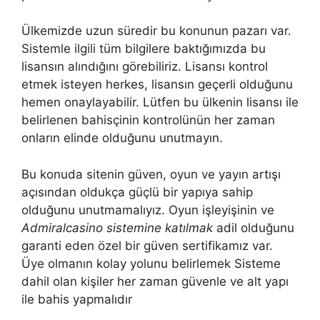
Ülkemizde uzun süredir bu konunun pazarı var.
Sistemle ilgili tüm bilgilere baktığımızda bu
lisansın alındığını görebiliriz. Lisansı kontrol
etmek isteyen herkes, lisansın geçerli olduğunu
hemen onaylayabilir. Lütfen bu ülkenin lisansı ile
belirlenen bahisçinin kontrolünün her zaman
onların elinde olduğunu unutmayın.
Bu konuda sitenin güven, oyun ve yayın artışı
açısından oldukça güçlü bir yapıya sahip
olduğunu unutmamalıyız. Oyun işleyişinin ve
Admiralcasino sistemine katılmak
adil olduğunu
garanti eden özel bir güven sertifikamız var.
Üye olmanın kolay yolunu belirlemek Sisteme
dahil olan kişiler her zaman güvenle ve alt yapı
ile bahis yapmalıdır