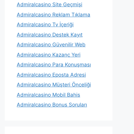
Admiralcasino Site Geçmişi
Admiralcasino Reklam Tıklama
Admiralcasino Tv İçeriği
Admiralcasino Destek Kayıt
Admiralcasino Güvenilir Web
Admiralcasino Kazanç Yeri
Admiralcasino Para Konuşması
Admiralcasino Eposta Adresi
Admiralcasino Müşteri Önceliği
Admiralcasino Mobil Bahis
Admiralcasino Bonus Soruları