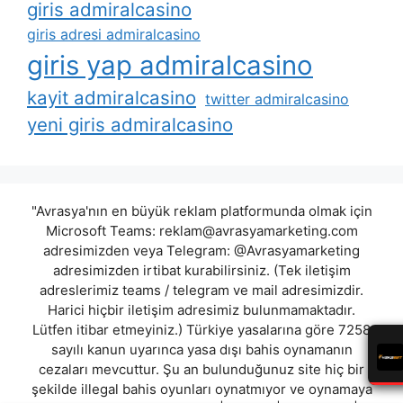
giris admiralcasino
giris adresi admiralcasino
giris yap admiralcasino
kayit admiralcasino
twitter admiralcasino
yeni giris admiralcasino
"Avrasya'nın en büyük reklam platformunda olmak için
Microsoft Teams:
reklam@avrasyamarketing.com
adresimizden veya Telegram: @Avrasyamarketing
adresimizden irtibat kurabilirsiniz. (Tek iletişim
adreslerimiz teams / telegram ve mail adresimizdir.
Harici hiçbir iletişim adresimiz bulunmamaktadır.
Lütfen itibar etmeyiniz.) Türkiye yasalarına göre 7258
sayılı kanun uyarınca yasa dışı bahis oynamanın
cezaları mevcuttur. Şu an bulunduğunuz site hiç bir
şekilde illegal bahis oyunları oynatmıyor ve oynamaya