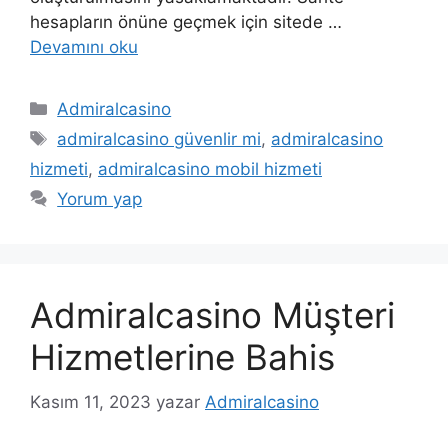
hesapların önüne geçmek için sitede …
Devamını oku
Kategoriler
Admiralcasino
Etiketler
admiralcasino güvenlir mi
,
admiralcasino
hizmeti
,
admiralcasino mobil hizmeti
Yorum yap
Admiralcasino Müşteri
Hizmetlerine Bahis
Kasım 11, 2023
yazar
Admiralcasino