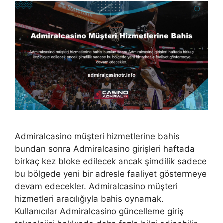
Admiralcasino müşteri hizmetlerine bahis
bundan sonra Admiralcasino girişleri haftada
birkaç kez bloke edilecek ancak şimdilik sadece
bu bölgede yeni bir adresle faaliyet göstermeye
devam edecekler. Admiralcasino müşteri
hizmetleri aracılığıyla bahis oynamak.
Kullanıcılar Admiralcasino güncelleme giriş