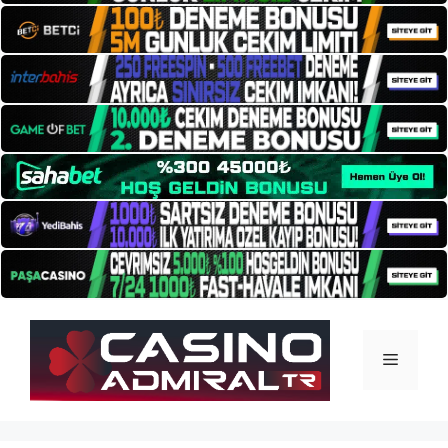
İçeriğe
atla
Menü