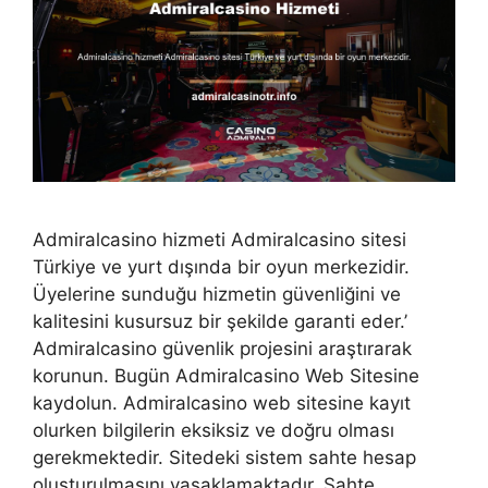
Admiralcasino hizmeti Admiralcasino sitesi
Türkiye ve yurt dışında bir oyun merkezidir.
Üyelerine sunduğu hizmetin güvenliğini ve
kalitesini kusursuz bir şekilde garanti eder.’
Admiralcasino güvenlik projesini araştırarak
korunun. Bugün Admiralcasino Web Sitesine
kaydolun. Admiralcasino web sitesine kayıt
olurken bilgilerin eksiksiz ve doğru olması
gerekmektedir. Sitedeki sistem sahte hesap
oluşturulmasını yasaklamaktadır. Sahte