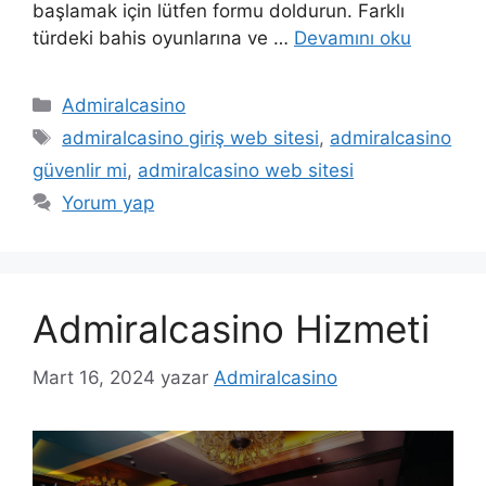
başlamak için lütfen formu doldurun. Farklı
türdeki bahis oyunlarına ve …
Devamını oku
Kategoriler
Admiralcasino
Etiketler
admiralcasino giriş web sitesi
,
admiralcasino
güvenlir mi
,
admiralcasino web sitesi
Yorum yap
Admiralcasino Hizmeti
Mart 16, 2024
yazar
Admiralcasino