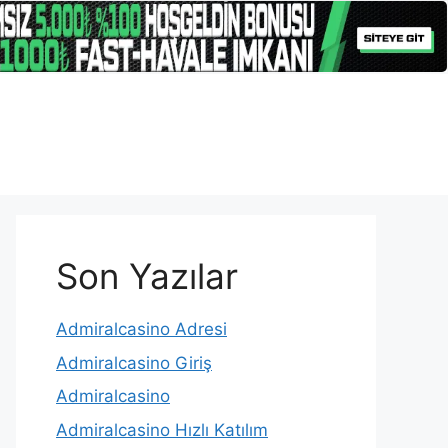
Son Yazılar
Admiralcasino Adresi
Admiralcasino Giriş
Admiralcasino
Admiralcasino Hızlı Katılım