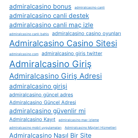
admiralcasino bonus
admiralcasino canli
admiralcasino canli destek
admiralcasino canli maç izle
admiralcasino casino oyunları
admiralcasino canlı bahis
Admiralcasino Casino Sitesi
admiralcasino giris twitter
admiralcasino com
Admiralcasino Giriş
Admiralcasino Giriş Adresi
admiralcasino girişi
admiralcasino güncel adres
Admiralcasino Güncel Adresi
admiralcasino güvenlir mi
Admiralcasino Kayıt
admiralcasino maç izleme
admiralcasino mobil uygulamaları
Admiralcasino Müşteri Hizmetleri
Admiralcasino Nasıl Bir Site