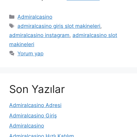
Kategoriler
Admiralcasino
Etiketler
admiralcasino giriş slot makineleri
,
admiralcasino instagram
,
admiralcasino slot
makineleri
Yorum yap
Son Yazılar
Admiralcasino Adresi
Admiralcasino Giriş
Admiralcasino
Admiralcasino Hızlı Katılım