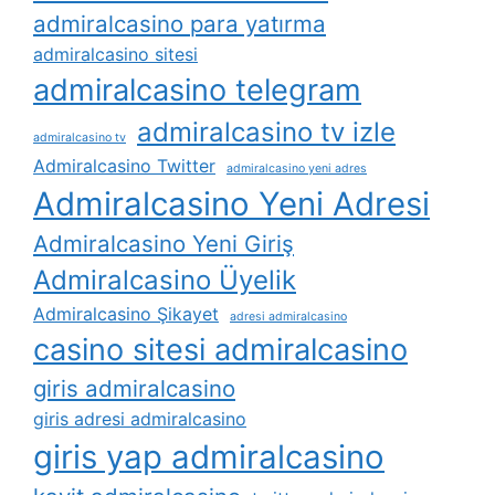
admiralcasino para yatırma
admiralcasino sitesi
admiralcasino telegram
admiralcasino tv izle
admiralcasino tv
Admiralcasino Twitter
admiralcasino yeni adres
Admiralcasino Yeni Adresi
Admiralcasino Yeni Giriş
Admiralcasino Üyelik
Admiralcasino Şikayet
adresi admiralcasino
casino sitesi admiralcasino
giris admiralcasino
giris adresi admiralcasino
giris yap admiralcasino