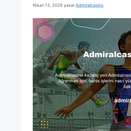
Nisan 13, 2026
yazar
Admiralcasino