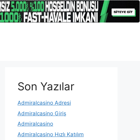
Son Yazılar
Admiralcasino Adresi
Admiralcasino Giriş
Admiralcasino
Admiralcasino Hızlı Katılım