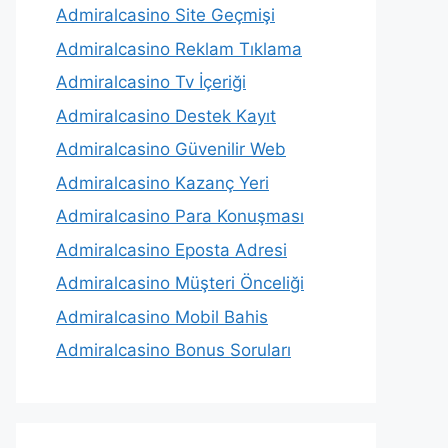
Admiralcasino Site Geçmişi
Admiralcasino Reklam Tıklama
Admiralcasino Tv İçeriği
Admiralcasino Destek Kayıt
Admiralcasino Güvenilir Web
Admiralcasino Kazanç Yeri
Admiralcasino Para Konuşması
Admiralcasino Eposta Adresi
Admiralcasino Müşteri Önceliği
Admiralcasino Mobil Bahis
Admiralcasino Bonus Soruları