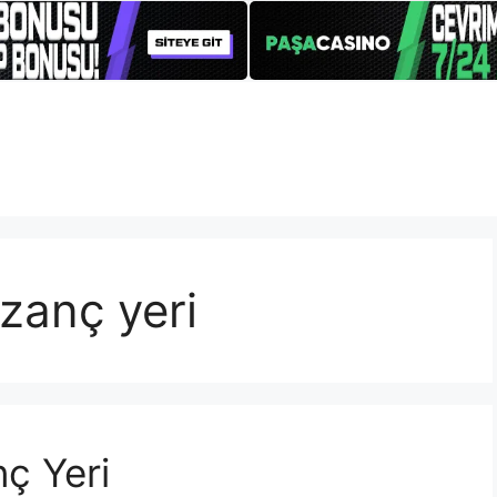
zanç yeri
ç Yeri