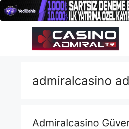
İçeriğe
atla
admiralcasino ad
Admiralcasino Güven