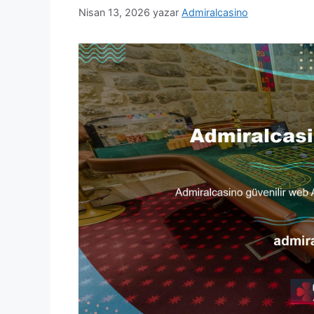
Nisan 13, 2026
yazar
Admiralcasino