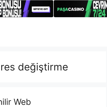
res değiştirme
ilir Web