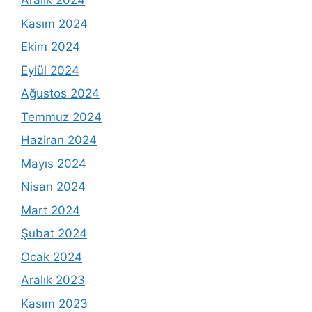
Aralık 2024
Kasım 2024
Ekim 2024
Eylül 2024
Ağustos 2024
Temmuz 2024
Haziran 2024
Mayıs 2024
Nisan 2024
Mart 2024
Şubat 2024
Ocak 2024
Aralık 2023
Kasım 2023