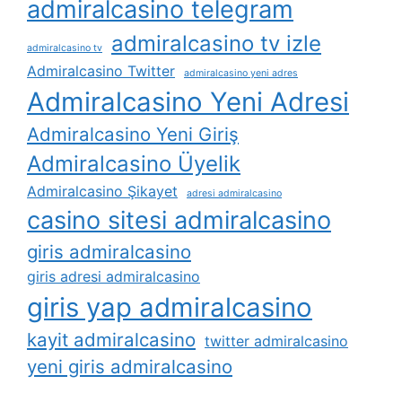
admiralcasino telegram
admiralcasino tv izle
admiralcasino tv
Admiralcasino Twitter
admiralcasino yeni adres
Admiralcasino Yeni Adresi
Admiralcasino Yeni Giriş
Admiralcasino Üyelik
Admiralcasino Şikayet
adresi admiralcasino
casino sitesi admiralcasino
giris admiralcasino
giris adresi admiralcasino
giris yap admiralcasino
kayit admiralcasino
twitter admiralcasino
yeni giris admiralcasino