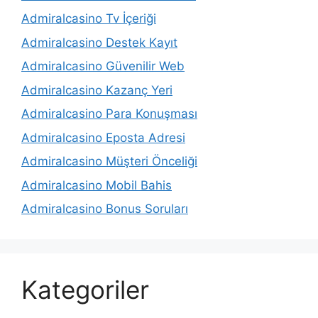
Admiralcasino Tv İçeriği
Admiralcasino Destek Kayıt
Admiralcasino Güvenilir Web
Admiralcasino Kazanç Yeri
Admiralcasino Para Konuşması
Admiralcasino Eposta Adresi
Admiralcasino Müşteri Önceliği
Admiralcasino Mobil Bahis
Admiralcasino Bonus Soruları
Kategoriler