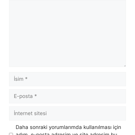
Yorum
İsim
E-
posta
İnternet
sitesi
Daha sonraki yorumlarımda kullanılması için
adım, e-posta adresim ve site adresim bu