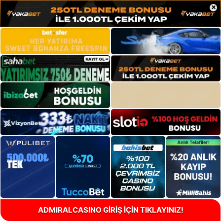
×
ADMIRALCASINO GİRİŞ İÇİN TIKLAYINIZ!