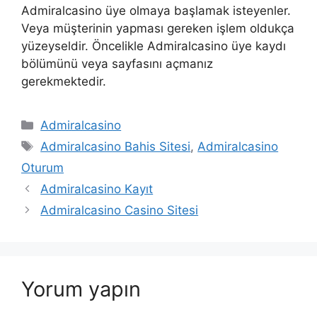
Admiralcasino üye olmaya başlamak isteyenler.
Veya müşterinin yapması gereken işlem oldukça
yüzeyseldir. Öncelikle Admiralcasino üye kaydı
bölümünü veya sayfasını açmanız
gerekmektedir.
Kategoriler
Admiralcasino
Etiketler
Admiralcasino Bahis Sitesi
,
Admiralcasino
Oturum
Admiralcasino Kayıt
Admiralcasino Casino Sitesi
Yorum yapın