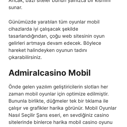
Ancak, bazı siteler bunun yalnızca bir kısmını
sunar.
Günümüzde yaratılan tüm oyunlar mobil
cihazlarda iyi çalışacak şekilde
tasarlandığından, çoğu web sitesinin oyun
gelirleri artmaya devam edecek. Böylece
hareket halindeyken oyunun tadını
çıkarabilirsiniz.
Admiralcasino Mobil
Önde gelen yazılım geliştiricilerin slotları her
zaman mobil oyunlar için optimize edilmiştir.
Bununla birlikte, düğmeler tek bir tıklama ile
çalışır ve grafikler harika görünür. Mobil Oyunlar
Nasıl Seçilir Şans eseri, en sevdiğiniz casino
sitelerinde binlerce harika mobil casino oyunu