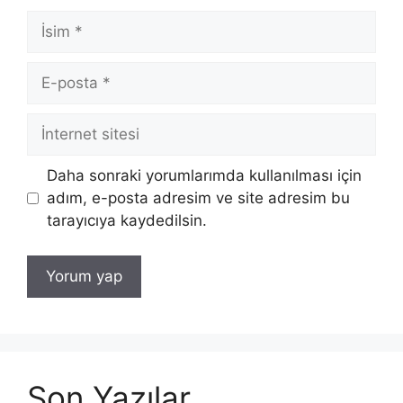
İsim
E-
posta
İnternet
sitesi
Daha sonraki yorumlarımda kullanılması için
adım, e-posta adresim ve site adresim bu
tarayıcıya kaydedilsin.
Son Yazılar