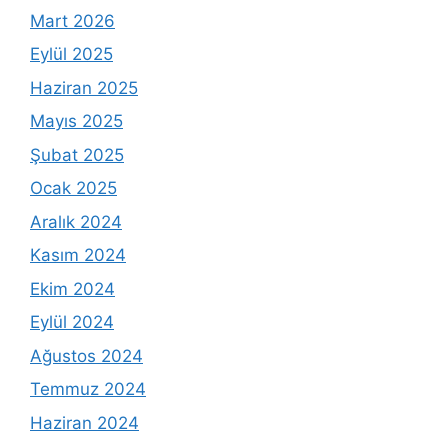
Mart 2026
Eylül 2025
Haziran 2025
Mayıs 2025
Şubat 2025
Ocak 2025
Aralık 2024
Kasım 2024
Ekim 2024
Eylül 2024
Ağustos 2024
Temmuz 2024
Haziran 2024