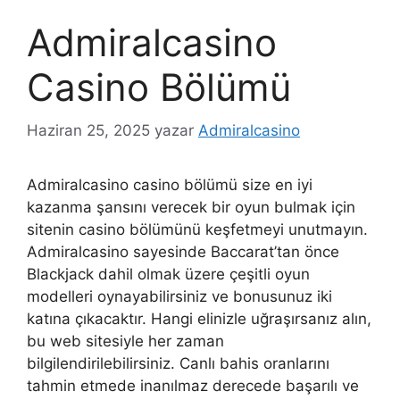
Admiralcasino
Casino Bölümü
Haziran 25, 2025
yazar
Admiralcasino
Admiralcasino casino bölümü size en iyi
kazanma şansını verecek bir oyun bulmak için
sitenin casino bölümünü keşfetmeyi unutmayın.
Admiralcasino sayesinde Baccarat’tan önce
Blackjack dahil olmak üzere çeşitli oyun
modelleri oynayabilirsiniz ve bonusunuz iki
katına çıkacaktır. Hangi elinizle uğraşırsanız alın,
bu web sitesiyle her zaman
bilgilendirilebilirsiniz. Canlı bahis oranlarını
tahmin etmede inanılmaz derecede başarılı ve