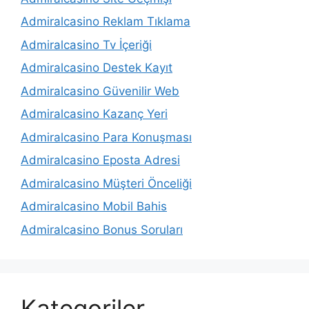
Admiralcasino Reklam Tıklama
Admiralcasino Tv İçeriği
Admiralcasino Destek Kayıt
Admiralcasino Güvenilir Web
Admiralcasino Kazanç Yeri
Admiralcasino Para Konuşması
Admiralcasino Eposta Adresi
Admiralcasino Müşteri Önceliği
Admiralcasino Mobil Bahis
Admiralcasino Bonus Soruları
Kategoriler