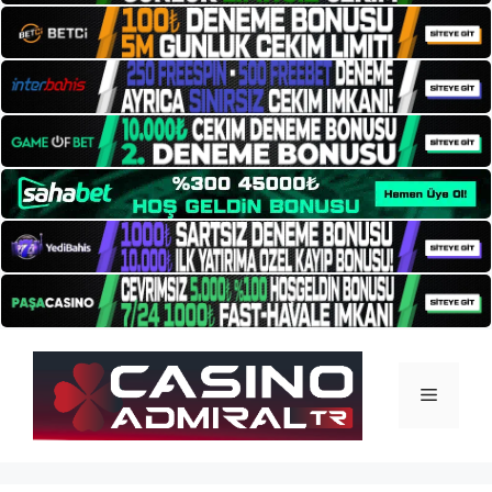
İçeriğe
atla
Menü