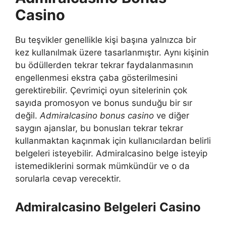
Casino
Bu teşvikler genellikle kişi başına yalnızca bir
kez kullanılmak üzere tasarlanmıştır. Aynı kişinin
bu ödüllerden tekrar tekrar faydalanmasının
engellenmesi ekstra çaba gösterilmesini
gerektirebilir. Çevrimiçi oyun sitelerinin çok
sayıda promosyon ve bonus sunduğu bir sır
değil.
Admiralcasino bonus casino
ve diğer
saygın ajanslar, bu bonusları tekrar tekrar
kullanmaktan kaçınmak için kullanıcılardan belirli
belgeleri isteyebilir. Admiralcasino belge isteyip
istemediklerini sormak mümkündür ve o da
sorularla cevap verecektir.
Admiralcasino Belgeleri Casino