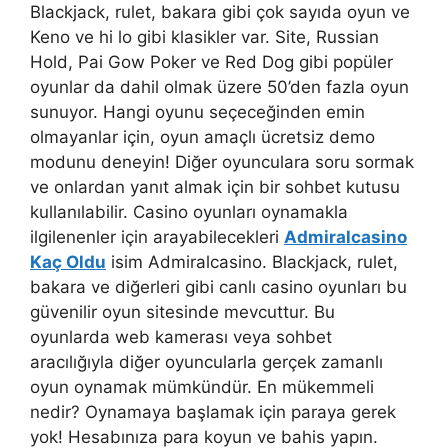
Blackjack, rulet, bakara gibi çok sayıda oyun ve
Keno ve hi lo gibi klasikler var. Site, Russian
Hold, Pai Gow Poker ve Red Dog gibi popüler
oyunlar da dahil olmak üzere 50’den fazla oyun
sunuyor. Hangi oyunu seçeceğinden emin
olmayanlar için, oyun amaçlı ücretsiz demo
modunu deneyin! Diğer oyunculara soru sormak
ve onlardan yanıt almak için bir sohbet kutusu
kullanılabilir. Casino oyunları oynamakla
ilgilenenler için arayabilecekleri
Admiralcasino
Kaç Oldu
isim Admiralcasino. Blackjack, rulet,
bakara ve diğerleri gibi canlı casino oyunları bu
güvenilir oyun sitesinde mevcuttur. Bu
oyunlarda web kamerası veya sohbet
aracılığıyla diğer oyuncularla gerçek zamanlı
oyun oynamak mümkündür. En mükemmeli
nedir? Oynamaya başlamak için paraya gerek
yok! Hesabınıza para koyun ve bahis yapın.