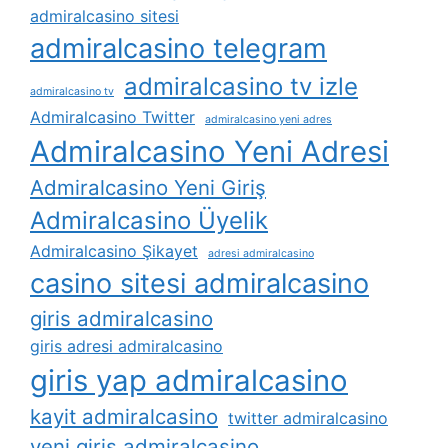
admiralcasino sitesi
admiralcasino telegram
admiralcasino tv izle
admiralcasino tv
Admiralcasino Twitter
admiralcasino yeni adres
Admiralcasino Yeni Adresi
Admiralcasino Yeni Giriş
Admiralcasino Üyelik
Admiralcasino Şikayet
adresi admiralcasino
casino sitesi admiralcasino
giris admiralcasino
giris adresi admiralcasino
giris yap admiralcasino
kayit admiralcasino
twitter admiralcasino
yeni giris admiralcasino