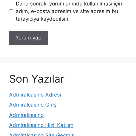
Daha sonraki yorumlarımda kullanılması için
adım, e-posta adresim ve site adresim bu
tarayıcıya kaydedilsin.
Son Yazılar
Admiralcasino Adresi
Admiralcasino Giriş
Admiralcasino
Admiralcasino Hızlı Katılım
Admiralcasino Site Geçmişi