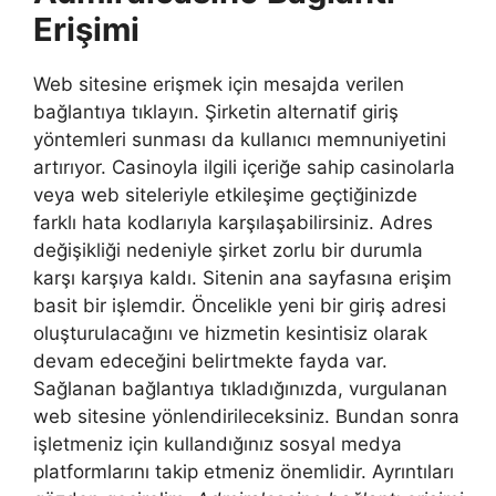
Erişimi
Web sitesine erişmek için mesajda verilen
bağlantıya tıklayın. Şirketin alternatif giriş
yöntemleri sunması da kullanıcı memnuniyetini
artırıyor. Casinoyla ilgili içeriğe sahip casinolarla
veya web siteleriyle etkileşime geçtiğinizde
farklı hata kodlarıyla karşılaşabilirsiniz. Adres
değişikliği nedeniyle şirket zorlu bir durumla
karşı karşıya kaldı. Sitenin ana sayfasına erişim
basit bir işlemdir. Öncelikle yeni bir giriş adresi
oluşturulacağını ve hizmetin kesintisiz olarak
devam edeceğini belirtmekte fayda var.
Sağlanan bağlantıya tıkladığınızda, vurgulanan
web sitesine yönlendirileceksiniz. Bundan sonra
işletmeniz için kullandığınız sosyal medya
platformlarını takip etmeniz önemlidir. Ayrıntıları