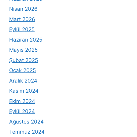
Nisan 2026
Mart 2026
Eylül 2025
Haziran 2025
Mayıs 2025
Şubat 2025
Ocak 2025
Aralık 2024
Kasım 2024
Ekim 2024
Eylül 2024
Ağustos 2024
Temmuz 2024