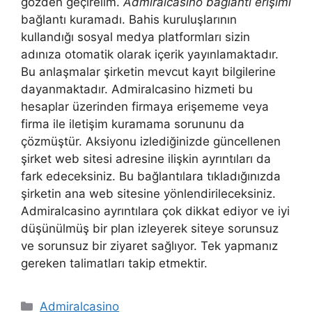
gözden geçirelim.
Admiralcasino bağlantı erişimi
bağlantı kuramadı. Bahis kuruluşlarının
kullandığı sosyal medya platformları sizin
adınıza otomatik olarak içerik yayınlamaktadır.
Bu anlaşmalar şirketin mevcut kayıt bilgilerine
dayanmaktadır. Admiralcasino hizmeti bu
hesaplar üzerinden firmaya erişememe veya
firma ile iletişim kuramama sorununu da
çözmüştür. Aksiyonu izlediğinizde güncellenen
şirket web sitesi adresine ilişkin ayrıntıları da
fark edeceksiniz. Bu bağlantılara tıkladığınızda
şirketin ana web sitesine yönlendirileceksiniz.
Admiralcasino ayrıntılara çok dikkat ediyor ve iyi
düşünülmüş bir plan izleyerek siteye sorunsuz
ve sorunsuz bir ziyaret sağlıyor. Tek yapmanız
gereken talimatları takip etmektir.
Kategoriler
Admiralcasino