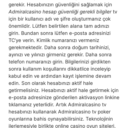
gerekir. Hesabınızın güvenliğini sağlamak için
Admiralcasino hesap güvenliği gerekli bilgiler
tv
için bir kullanıcı adı ve şifre oluşturmanız çok
önemlidir. Lütfen belirtilen alana tam adınızı
girin. Bundan sonra lütfen e-posta adresinizi
TC’ye verin. Kimlik numaranızı vermeniz
gerekmektedir. Daha sonra doğum tarihinizi,
ayınızı ve yılınızı girmeniz gerekir. Daha sonra
telefon numaranızı girin. Bilgilerinizi girdikten
sonra kullanım koşullarını dikkatlice inceleyip
kabul edin ve ardından kayıt işlemine devam
edin. Son olarak hesabınızı aktif hale
getirmelisiniz. Hesabınızı aktif hale getirmek için
e-posta adresinize gönderilen aktivasyon linkine
tıklamanız yeterlidir. Artık Admiralcasino tv
hesabınızı kullanarak Admiralcasino tv poker
oyunlarına bahis oynayabilirsiniz. Teknolojinin
ilerlemesiyle birlikte online casino oyun siteleri,