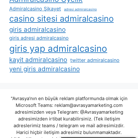
Admiralcasino Şikayet
adresi admiralcasino
casino sitesi admiralcasino
giris admiralcasino
giris adresi admiralcasino
giris yap admiralcasino
kayit admiralcasino
twitter admiralcasino
yeni giris admiralcasino
"Avrasya'nın en büyük reklam platformunda olmak için
Microsoft Teams:
reklam@avrasyamarketing.com
adresimizden veya Telegram: @Avrasyamarketing
adresimizden irtibat kurabilirsiniz. (Tek iletişim
adreslerimiz teams / telegram ve mail adresimizdir.
Harici hiçbir iletişim adresimiz bulunmamaktadır.