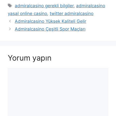
Etiketler
admiralcasino gerekli bilgiler
,
admiralcasino
yasal online casino
,
twitter admiralcasino
Admiralcasino Yüksek Kaliteli Gelir
Admiralcasino Çeşitli Spor Maçları
Yorum yapın
Yorum