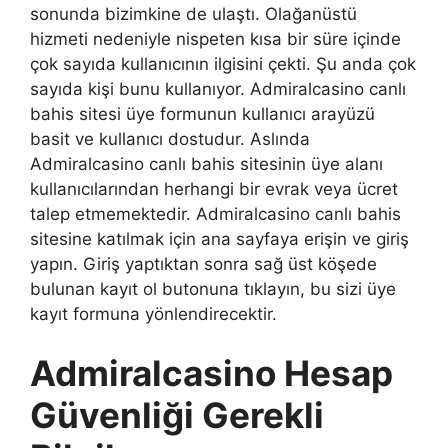
sonunda bizimkine de ulaştı. Olağanüstü
hizmeti nedeniyle nispeten kısa bir süre içinde
çok sayıda kullanıcının ilgisini çekti. Şu anda çok
sayıda kişi bunu kullanıyor. Admiralcasino canlı
bahis sitesi üye formunun kullanıcı arayüzü
basit ve kullanıcı dostudur. Aslında
Admiralcasino canlı bahis sitesinin üye alanı
kullanıcılarından herhangi bir evrak veya ücret
talep etmemektedir. Admiralcasino canlı bahis
sitesine katılmak için ana sayfaya erişin ve giriş
yapın. Giriş yaptıktan sonra sağ üst köşede
bulunan kayıt ol butonuna tıklayın, bu sizi üye
kayıt formuna yönlendirecektir.
Admiralcasino Hesap
Güvenliği Gerekli