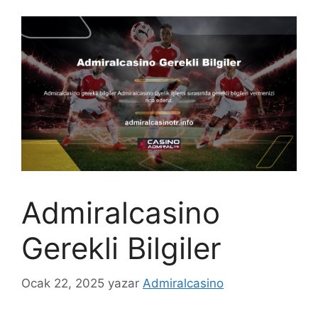
Admiralcasino
Gerekli Bilgiler
Ocak 22, 2025
yazar
Admiralcasino