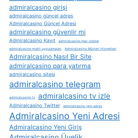
admiralcasino girişi
admiralcasino güncel adres
Admiralcasino Güncel Adresi
admiralcasino güvenlir mi
Admiralcasino Kayıt
admiralcasino maç izleme
admiralcasino mobil uygulamaları
Admiralcasino Müşteri Hizmetleri
Admiralcasino Nasıl Bir Site
admiralcasino para yatırma
admiralcasino sitesi
admiralcasino telegram
admiralcasino tv izle
admiralcasino tv
Admiralcasino Twitter
admiralcasino yeni adres
Admiralcasino Yeni Adresi
Admiralcasino Yeni Giriş
Admiralcasino Üyelik