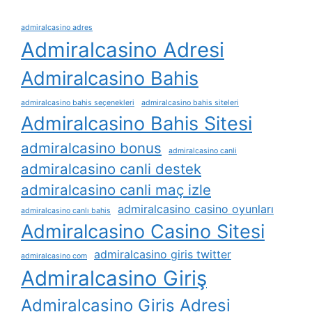
admiralcasino adres
Admiralcasino Adresi
Admiralcasino Bahis
admiralcasino bahis seçenekleri
admiralcasino bahis siteleri
Admiralcasino Bahis Sitesi
admiralcasino bonus
admiralcasino canli
admiralcasino canli destek
admiralcasino canli maç izle
admiralcasino casino oyunları
admiralcasino canlı bahis
Admiralcasino Casino Sitesi
admiralcasino giris twitter
admiralcasino com
Admiralcasino Giriş
Admiralcasino Giriş Adresi