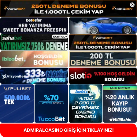
×
ADMIRALCASINO GİRİŞ İÇİN TIKLAYINIZ!