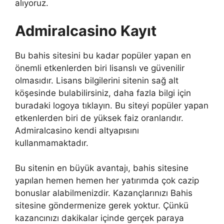
alıyoruz.
Admiralcasino Kayıt
Bu bahis sitesini bu kadar popüler yapan en
önemli etkenlerden biri lisanslı ve güvenilir
olmasıdır. Lisans bilgilerini sitenin sağ alt
köşesinde bulabilirsiniz, daha fazla bilgi için
buradaki logoya tıklayın. Bu siteyi popüler yapan
etkenlerden biri de yüksek faiz oranlarıdır.
Admiralcasino kendi altyapısını
kullanmamaktadır.
Bu sitenin en büyük avantajı, bahis sitesine
yapılan hemen hemen her yatırımda çok cazip
bonuslar alabilmenizdir. Kazançlarınızı Bahis
sitesine göndermenize gerek yoktur. Çünkü
kazancınızı dakikalar içinde gerçek paraya