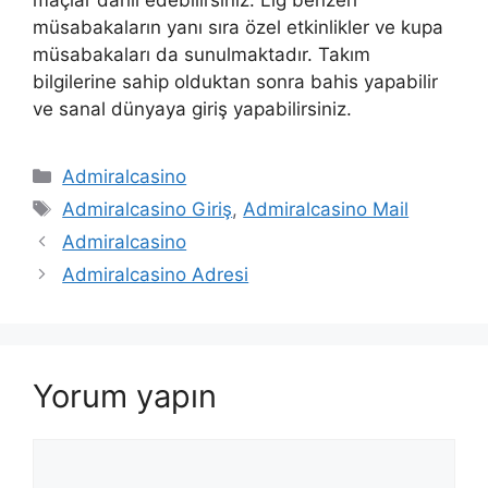
müsabakaların yanı sıra özel etkinlikler ve kupa
müsabakaları da sunulmaktadır. Takım
bilgilerine sahip olduktan sonra bahis yapabilir
ve sanal dünyaya giriş yapabilirsiniz.
Kategoriler
Admiralcasino
Etiketler
Admiralcasino Giriş
,
Admiralcasino Mail
Admiralcasino
Admiralcasino Adresi
Yorum yapın
Yorum