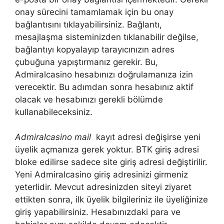
onay sürecini tamamlamak için bu onay
bağlantısını tıklayabilirsiniz. Bağlantı,
mesajlaşma sisteminizden tıklanabilir değilse,
bağlantıyı kopyalayıp tarayıcınızın adres
çubuğuna yapıştırmanız gerekir. Bu,
Admiralcasino hesabınızı doğrulamanıza izin
verecektir. Bu adımdan sonra hesabınız aktif
olacak ve hesabınızı gerekli bölümde
kullanabileceksiniz.
Admiralcasino mail
kayıt adresi değişirse yeni
üyelik açmanıza gerek yoktur. BTK giriş adresi
bloke edilirse sadece site giriş adresi değiştirilir.
Yeni Admiralcasino giriş adresinizi girmeniz
yeterlidir. Mevcut adresinizden siteyi ziyaret
ettikten sonra, ilk üyelik bilgileriniz ile üyeliğinize
giriş yapabilirsiniz. Hesabınızdaki para ve