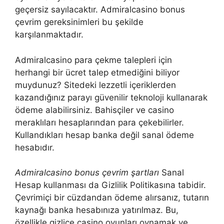
geçersiz sayılacaktır. Admiralcasino bonus
çevrim gereksinimleri bu şekilde
karşılanmaktadır.
Admiralcasino para çekme talepleri için
herhangi bir ücret talep etmediğini biliyor
muydunuz? Sitedeki lezzetli içeriklerden
kazandığınız parayı güvenilir teknoloji kullanarak
ödeme alabilirsiniz. Bahisçiler ve casino
meraklıları hesaplarından para çekebilirler.
Kullandıkları hesap banka değil sanal ödeme
hesabıdır.
Admiralcasino bonus çevrim şartları
Sanal
Hesap kullanması da Gizlilik Politikasına tabidir.
Çevrimiçi bir cüzdandan ödeme alırsanız, tutarın
kaynağı banka hesabınıza yatırılmaz. Bu,
özellikle gizlice casino oyunları oynamak ve