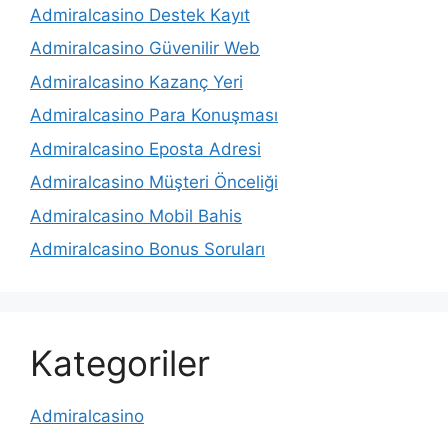
Admiralcasino Destek Kayıt
Admiralcasino Güvenilir Web
Admiralcasino Kazanç Yeri
Admiralcasino Para Konuşması
Admiralcasino Eposta Adresi
Admiralcasino Müşteri Önceliği
Admiralcasino Mobil Bahis
Admiralcasino Bonus Soruları
Kategoriler
Admiralcasino