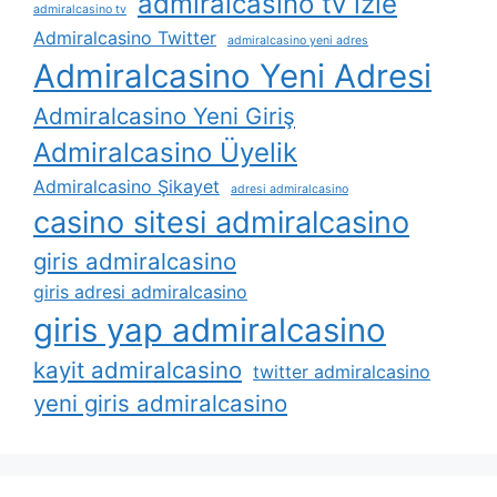
admiralcasino tv izle
admiralcasino tv
Admiralcasino Twitter
admiralcasino yeni adres
Admiralcasino Yeni Adresi
Admiralcasino Yeni Giriş
Admiralcasino Üyelik
Admiralcasino Şikayet
adresi admiralcasino
casino sitesi admiralcasino
giris admiralcasino
giris adresi admiralcasino
giris yap admiralcasino
kayit admiralcasino
twitter admiralcasino
yeni giris admiralcasino