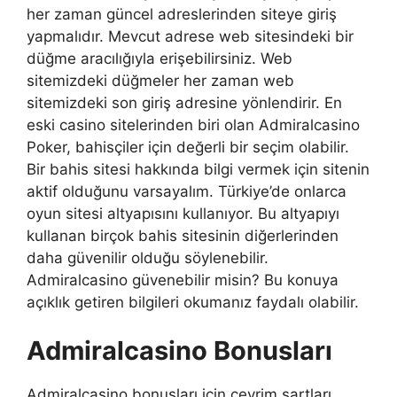
her zaman güncel adreslerinden siteye giriş
yapmalıdır. Mevcut adrese web sitesindeki bir
düğme aracılığıyla erişebilirsiniz. Web
sitemizdeki düğmeler her zaman web
sitemizdeki son giriş adresine yönlendirir. En
eski casino sitelerinden biri olan Admiralcasino
Poker, bahisçiler için değerli bir seçim olabilir.
Bir bahis sitesi hakkında bilgi vermek için sitenin
aktif olduğunu varsayalım. Türkiye’de onlarca
oyun sitesi altyapısını kullanıyor. Bu altyapıyı
kullanan birçok bahis sitesinin diğerlerinden
daha güvenilir olduğu söylenebilir.
Admiralcasino güvenebilir misin? Bu konuya
açıklık getiren bilgileri okumanız faydalı olabilir.
Admiralcasino Bonusları
Admiralcasino bonusları için çevrim şartları,