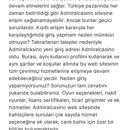
devam etmelerini sağlar. Türkiye pazarında her
zaman belirtildiği gibi Admiralcasino sitesine
erişim sağlanamayabilir. Ancak bunlar geçici
sorunlardır. Kısıtlı erişim kararıyla her
karşılaştığımda giriş yapmam neden mümkün
olmuyor? Tekrarlanan talepler nedeniyle
Admiralcasino yeni giriş adresi Admiralcasino
oldu. Burası, aynı kullanıcı profilini kullanarak ve
aynı şartlar ve koşullar altında bu web sitesinin
tüm çevrimiçi hizmetlerine erişmeye devam
edebileceğiniz yerdir. Neden giriş
yapamıyorsunuz? Sorunuzun tam cevabını
yukarıda bulabilirsiniz. Oyun seçenekleri, nakit
oyunlar, lisans sertifikaları, ticari girişimler ve ek
hizmetler. Admiralcasino web sitesinde
bahisçilere sunulan çok sayıda hizmet
seçeneğine ek olarak, canlı bahis için özel bir
bölüm bulunmaktadır.