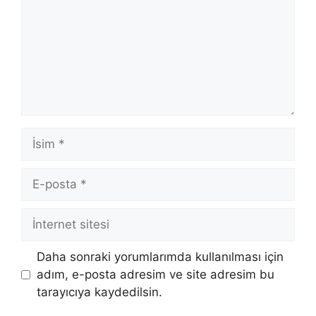
İsim
E-
posta
İnternet
sitesi
Daha sonraki yorumlarımda kullanılması için
adım, e-posta adresim ve site adresim bu
tarayıcıya kaydedilsin.