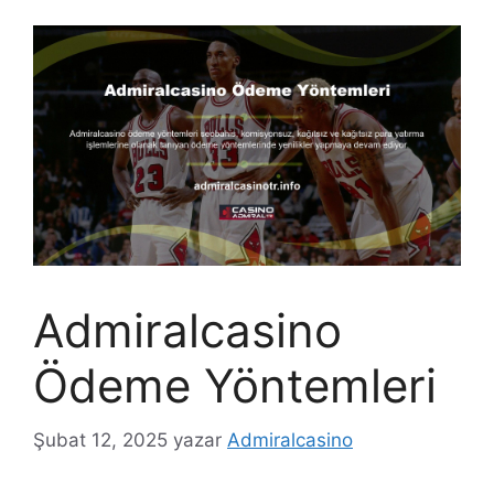
Admiralcasino
Ödeme Yöntemleri
Şubat 12, 2025
yazar
Admiralcasino