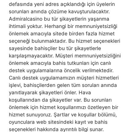
defasında yeni adres açıklandığı için üyelerin
sorunları anında çözüme kavuşturulacaktır.
Admiralcasino bu tür şikayetlerin yaşanma
ihtimali yoktur. Herhangi bir memnuniyetsizliği
önlemek amacıyla sitede birden fazla hizmet
seçeneği bulunmaktadır. Bu hizmet seçenekleri
sayesinde bahisçiler bu tür şikayetlerle
karşılaşmayacaktır. Müşteri memnuniyetsizliğini
önlemek amacıyla bahis tutkunları için canlı
destek uygulamalarına öncelik verilmektedir.
Canlı destek uygulamamızın müşteri hizmetleri
işlevi, bahisçilerden gelen tüm soruları anında
yanıtlayarak şikayetleri önler. Hava
koşullarından da şikayetler var. Bu sorunları
önlemek için hizmet koşullarımızı özetleyen bir
hizmet sunuyoruz. Şartlar ve koşullar bölümü,
oyunculara web sitesindeki kayıt ve bahis
seçenekleri hakkında ayrıntılı bilgi sunar.