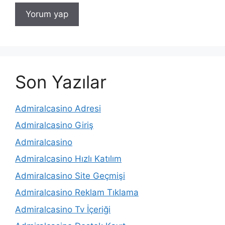
Son Yazılar
Admiralcasino Adresi
Admiralcasino Giriş
Admiralcasino
Admiralcasino Hızlı Katılım
Admiralcasino Site Geçmişi
Admiralcasino Reklam Tıklama
Admiralcasino Tv İçeriği