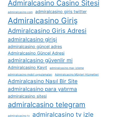
Admiralcasino Casino Sitesi
admiralcasino giris twitter
admiralcasino com
Admiralcasino Giriş
Admiralcasino Giriş Adresi
admiralcasino girişi
admiralcasino güncel adres
Admiralcasino Güncel Adresi
admiralcasino güvenlir mi
Admiralcasino Kayıt
admiralcasino maç izleme
admiralcasino mobil uygulamaları
Admiralcasino Müşteri Hizmetleri
Admiralcasino Nasıl Bir Site
admiralcasino para yatırma
admiralcasino sitesi
admiralcasino telegram
admiralcasino tv izle
admiralcasino tv