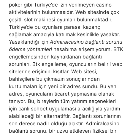
poker gibi Türkiye’de izin verilmeyen casino
aktivitelerinin bulunmasıdır. Web sitesinde çok
çeşitli slot makinesi oyunları bulunmaktadır.
Türkiye’de bu oyunlara parasal kazanç
sağlamak amacıyla katılmak kesinlikle yasaktır.
Yasaklandığı için
Admiralcasino bağlantı sorunu
ödeme yöntemleri
hesabıma erişemiyorum. BTK
engellemesinden kaynaklanan bağlantı
sorunları. Btk engelleme, oyuncuların belirli web
sitelerine erişimini kısıtlar. Web sitesi,
bahisçilere bu çıkmazın sonuçlarından
kurtulmaları için yeni bir adres sundu. Bu yeni
adres, oyuncuların ticaret yapmasına olanak
tanıyor. Bu, bireylerin tüm yatırım seçenekleri
için canlı sohbet uygulaması aracılığıyla yardım
alabileceği bir alternatiftir. Bağlantı sorunlarının
son derece nadir olduğu açıktır. Admiralcasino
bağlantı sorunu, bir uzvu etkileyen fiziksel bir