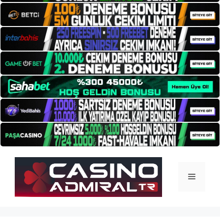
İçeriğe
atla
Menü