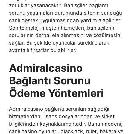
zorluklar yaşanacaktır. Bahisçiler bağlantı
sorunu yaşamaları durumunda sitenin sunduğu
canlı destek uygulamasından yardım alabilirler.
Son teknoloji müşteri hizmetleri, bahisçilerin
sorularının derhal ele alınmasını ve çözülmesini
sağlar. Bu şekilde oyuncular sürekli olarak
avantajlı fırsatlar bulabilirler.
Admiralcasino
Bağlantı Sorunu
Ödeme Yöntemleri
Admiralcasino bağlantı sorunları sağladığı
hizmetlerden, lisans dosyalarından ve şirket
bilgilerinden kaynaklanmaktadır. Bunun nedeni,
canlı casino oyunları, blackjack, rulet, bakara ve