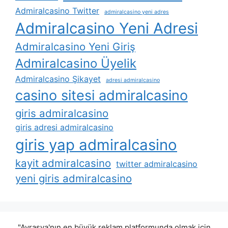
Admiralcasino Twitter
admiralcasino yeni adres
Admiralcasino Yeni Adresi
Admiralcasino Yeni Giriş
Admiralcasino Üyelik
Admiralcasino Şikayet
adresi admiralcasino
casino sitesi admiralcasino
giris admiralcasino
giris adresi admiralcasino
giris yap admiralcasino
kayit admiralcasino
twitter admiralcasino
yeni giris admiralcasino
"Avrasya'nın en büyük reklam platformunda olmak için