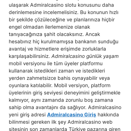
ulaşarak Admiralcasino slotu konusunu daha
derinlemesine incelemelisiniz. Bu konunun hızlı
bir şekilde çözüleceğine ve planlarınıza hiçbir
engel olmadan ilerlemenize olanak
tanıyacağınıza şahit olacaksınız. Ancak
hesabınız hiç kurulmamışsa bankanın sunduğu
avantaj ve hizmetlere erişimde zorluklarla
karşılaşabilirsiniz.
Admiralcasino günlük yaşam
mobil versiyonu ile tüm üyeler platformu
kullanarak istedikleri zaman ve istedikleri
yerden zahmetsizce bahis oynayabilir veya
oyunlara katılabilir. Mobil versiyon, platform
üyelerinin giriş seviyesi deneyimini geliştirmekle
kalmıyor, aynı zamanda zorunlu boş zamana
sahip olma avantajını da sağlıyor. Admiralcasino
yeni giriş adresi
Admiralcasino Giriş
hakkında
bilinmesi gereken ilk şey Admiralcasino web
sitesinin son zamanlarda Türkiye pazarına giren