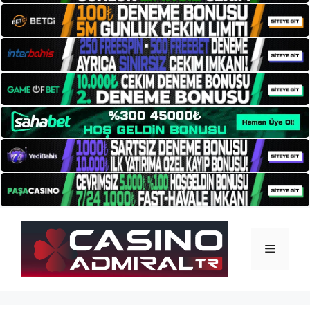
İçeriğe
atla
Menü