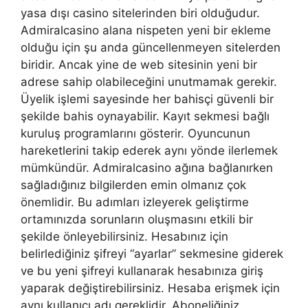
yasa dışı casino sitelerinden biri olduğudur.
Admiralcasino alana nispeten yeni bir ekleme
olduğu için şu anda güncellenmeyen sitelerden
biridir. Ancak yine de web sitesinin yeni bir
adrese sahip olabileceğini unutmamak gerekir.
Üyelik işlemi sayesinde her bahisçi güvenli bir
şekilde bahis oynayabilir. Kayıt sekmesi bağlı
kuruluş programlarını gösterir. Oyuncunun
hareketlerini takip ederek aynı yönde ilerlemek
mümkündür. Admiralcasino ağına bağlanırken
sağladığınız bilgilerden emin olmanız çok
önemlidir. Bu adımları izleyerek geliştirme
ortamınızda sorunların oluşmasını etkili bir
şekilde önleyebilirsiniz. Hesabınız için
belirlediğiniz şifreyi “ayarlar” sekmesine giderek
ve bu yeni şifreyi kullanarak hesabınıza giriş
yaparak değiştirebilirsiniz. Hesaba erişmek için
aynı kullanıcı adı gereklidir. Aboneliğiniz