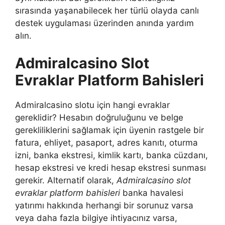
sırasında yaşanabilecek her türlü olayda canlı
destek uygulaması üzerinden anında yardım
alın.
Admiralcasino Slot
Evraklar Platform Bahisleri
Admiralcasino slotu için hangi evraklar
gereklidir? Hesabın doğruluğunu ve belge
gerekliliklerini sağlamak için üyenin rastgele bir
fatura, ehliyet, pasaport, adres kanıtı, oturma
izni, banka ekstresi, kimlik kartı, banka cüzdanı,
hesap ekstresi ve kredi hesap ekstresi sunması
gerekir. Alternatif olarak,
Admiralcasino slot
evraklar platform bahisleri
banka havalesi
yatırımı hakkında herhangi bir sorunuz varsa
veya daha fazla bilgiye ihtiyacınız varsa,