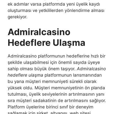
ek adımlar varsa platformda yeni üyelik kaydı
oluşturması ve yetkililerden yönlendirme alması
gerekiyor.
Admiralcasino
Hedeflere Ulaşma
Admiralcasino platformunun hedeflerine hızlı bir
şekilde ulaşabilmesi için önemli sayıda üyeye
sahip olması büyük önem taşıyor.
Admiralcasino
hedeflere ulaşma
platformunun lansmanından
bu yana müşteri memnuniyeti sürekli olarak
yüksek oldu. Müşteri memnuniyetinin ön planda
tutulması, üyelik seviyelerinin artırılmasının yanı
sıra müşteri sadakatinin de artırılmasını sağlıyor.
Platform üyelerine birinci sınıf bir deneyim
sağlamak için şirket, altyapısı, web sitesi