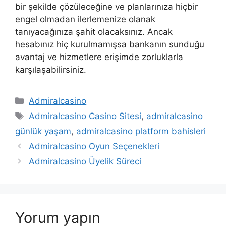
bir şekilde çözüleceğine ve planlarınıza hiçbir
engel olmadan ilerlemenize olanak
tanıyacağınıza şahit olacaksınız. Ancak
hesabınız hiç kurulmamışsa bankanın sunduğu
avantaj ve hizmetlere erişimde zorluklarla
karşılaşabilirsiniz.
Kategoriler
Admiralcasino
Etiketler
Admiralcasino Casino Sitesi
,
admiralcasino
günlük yaşam
,
admiralcasino platform bahisleri
Admiralcasino Oyun Seçenekleri
Admiralcasino Üyelik Süreci
Yorum yapın