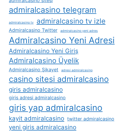
admiralcasino sitesi
admiralcasino telegram
admiralcasino tv izle
admiralcasino tv
Admiralcasino Twitter
admiralcasino yeni adres
Admiralcasino Yeni Adresi
Admiralcasino Yeni Giriş
Admiralcasino Üyelik
Admiralcasino Şikayet
adresi admiralcasino
casino sitesi admiralcasino
giris admiralcasino
giris adresi admiralcasino
giris yap admiralcasino
kayit admiralcasino
twitter admiralcasino
yeni giris admiralcasino