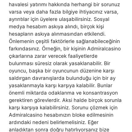
havalesi yatırımı hakkında herhangi bir sorunuz
varsa veya daha fazla bilgiye ihtiyacınız varsa,
ayrıntılar için üyelere ulaşabilirsiniz. Sosyal
medya hesabım askıya alındı, birçok kişi
hesapların askıya alınmasından etkilendi.
Önlemenin çeşitli faktörlerle sağlanabileceğinin
farkındasınız. Örneğin, bir kişinin Admiralcasino
çıkarlarına zarar verecek faaliyetlerde
bulunması süresiz olarak yasaklanabilir. Bir
oyuncu, başka bir oyuncunun düzenine karşı
saldırgan davranışlarda bulunduğu için bir ay
yasaklanmayla karşı karşıya kalabilir. Bunlar
önemli miktarda odaklanma ve konsantrasyon
gerektiren görevlerdir. Aksi halde birçok sorunla
karşı karşıya kalabilirsiniz. Sorunu çözmek için
Admiralcasino hesabınızın bloke edilmesinin
ardındaki nedeni belirlemelisiniz. Eğer
anladıktan sonra doğru hatırlıyorsanız bize