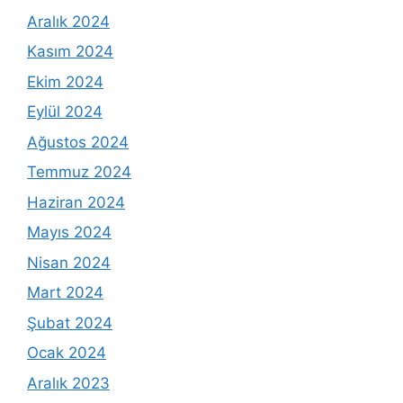
Aralık 2024
Kasım 2024
Ekim 2024
Eylül 2024
Ağustos 2024
Temmuz 2024
Haziran 2024
Mayıs 2024
Nisan 2024
Mart 2024
Şubat 2024
Ocak 2024
Aralık 2023