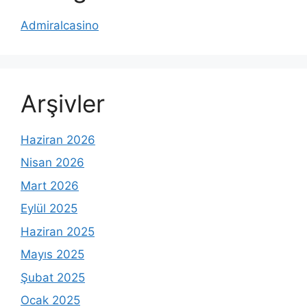
Admiralcasino
Arşivler
Haziran 2026
Nisan 2026
Mart 2026
Eylül 2025
Haziran 2025
Mayıs 2025
Şubat 2025
Ocak 2025