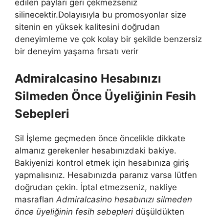
edilen payları geri çekmezseniz
silinecektir.Dolayısıyla bu promosyonlar size
sitenin en yüksek kalitesini doğrudan
deneyimleme ve çok kolay bir şekilde benzersiz
bir deneyim yaşama fırsatı verir
Admiralcasino Hesabınızı
Silmeden Önce Üyeliğinin Fesih
Sebepleri
Sil İşleme geçmeden önce öncelikle dikkate
almanız gerekenler hesabınızdaki bakiye.
Bakiyenizi kontrol etmek için hesabınıza giriş
yapmalısınız. Hesabınızda paranız varsa lütfen
doğrudan çekin. İptal etmezseniz, nakliye
masrafları
Admiralcasino hesabınızı silmeden
önce üyeliğinin fesih sebepleri
düşüldükten