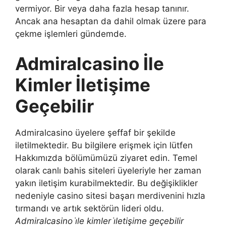
vermiyor. Bir veya daha fazla hesap tanınır.
Ancak ana hesaptan da dahil olmak üzere para
çekme işlemleri gündemde.
Admiralcasino İle
Kimler İletişime
Geçebilir
Admiralcasino üyelere şeffaf bir şekilde
iletilmektedir. Bu bilgilere erişmek için lütfen
Hakkımızda bölümümüzü ziyaret edin. Temel
olarak canlı bahis siteleri üyeleriyle her zaman
yakın iletişim kurabilmektedir. Bu değişiklikler
nedeniyle casino sitesi başarı merdivenini hızla
tırmandı ve artık sektörün lideri oldu.
Admiralcasino i̇le kimler i̇letişime geçebilir