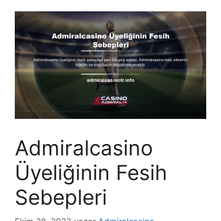
Admiralcasino
Üyeliğinin Fesih
Sebepleri