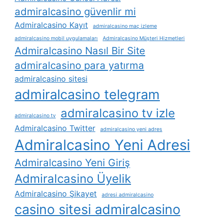
admiralcasino güvenlir mi
Admiralcasino Kayıt
admiralcasino maç izleme
admiralcasino mobil uygulamaları
Admiralcasino Müşteri Hizmetleri
Admiralcasino Nasıl Bir Site
admiralcasino para yatırma
admiralcasino sitesi
admiralcasino telegram
admiralcasino tv izle
admiralcasino tv
Admiralcasino Twitter
admiralcasino yeni adres
Admiralcasino Yeni Adresi
Admiralcasino Yeni Giriş
Admiralcasino Üyelik
Admiralcasino Şikayet
adresi admiralcasino
casino sitesi admiralcasino