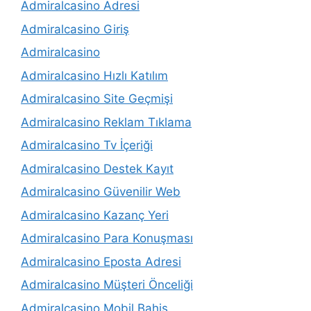
Admiralcasino Adresi
Admiralcasino Giriş
Admiralcasino
Admiralcasino Hızlı Katılım
Admiralcasino Site Geçmişi
Admiralcasino Reklam Tıklama
Admiralcasino Tv İçeriği
Admiralcasino Destek Kayıt
Admiralcasino Güvenilir Web
Admiralcasino Kazanç Yeri
Admiralcasino Para Konuşması
Admiralcasino Eposta Adresi
Admiralcasino Müşteri Önceliği
Admiralcasino Mobil Bahis