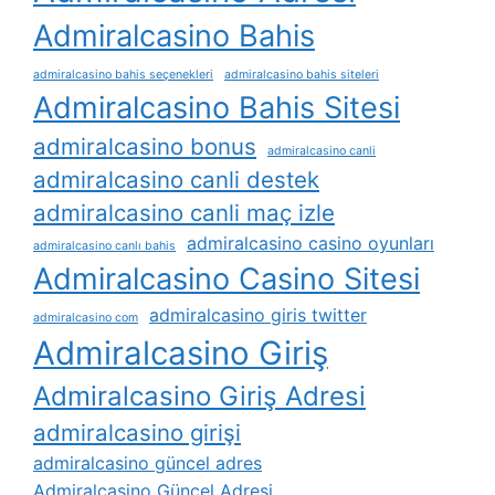
Admiralcasino Bahis
admiralcasino bahis seçenekleri
admiralcasino bahis siteleri
Admiralcasino Bahis Sitesi
admiralcasino bonus
admiralcasino canli
admiralcasino canli destek
admiralcasino canli maç izle
admiralcasino casino oyunları
admiralcasino canlı bahis
Admiralcasino Casino Sitesi
admiralcasino giris twitter
admiralcasino com
Admiralcasino Giriş
Admiralcasino Giriş Adresi
admiralcasino girişi
admiralcasino güncel adres
Admiralcasino Güncel Adresi