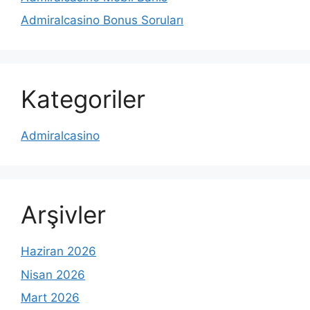
Admiralcasino Bonus Soruları
Kategoriler
Admiralcasino
Arşivler
Haziran 2026
Nisan 2026
Mart 2026