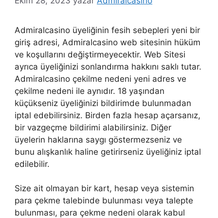
Ekim 28, 2023
yazar
Admiralcasino
Admiralcasino üyeliğinin fesih sebepleri yeni bir
giriş adresi, Admiralcasino web sitesinin hüküm
ve koşullarını değiştirmeyecektir. Web Sitesi
ayrıca üyeliğinizi sonlandırma hakkını saklı tutar.
Admiralcasino çekilme nedeni yeni adres ve
çekilme nedeni ile aynıdır. 18 yaşından
küçükseniz üyeliğinizi bildirimde bulunmadan
iptal edebilirsiniz. Birden fazla hesap açarsanız,
bir vazgeçme bildirimi alabilirsiniz. Diğer
üyelerin haklarına saygı göstermezseniz ve
bunu alışkanlık haline getirirseniz üyeliğiniz iptal
edilebilir.
Size ait olmayan bir kart, hesap veya sistemin
para çekme talebinde bulunması veya talepte
bulunması, para çekme nedeni olarak kabul