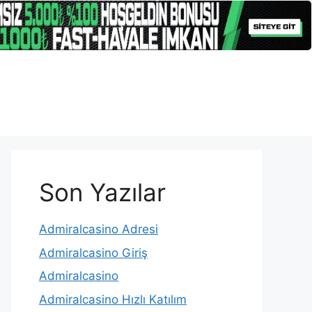
Son Yazılar
Admiralcasino Adresi
Admiralcasino Giriş
Admiralcasino
Admiralcasino Hızlı Katılım