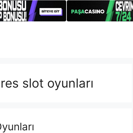
es slot oyunları
yunları