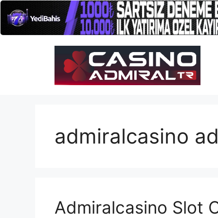
İçeriğe
atla
admiralcasino adr
Admiralcasino Slot O