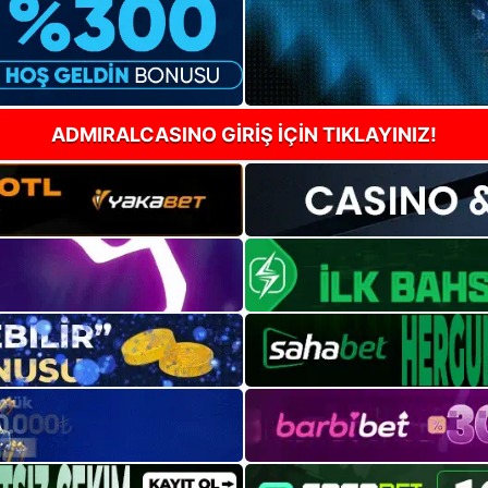
ADMIRALCASINO GİRİŞ İÇİN TIKLAYINIZ!