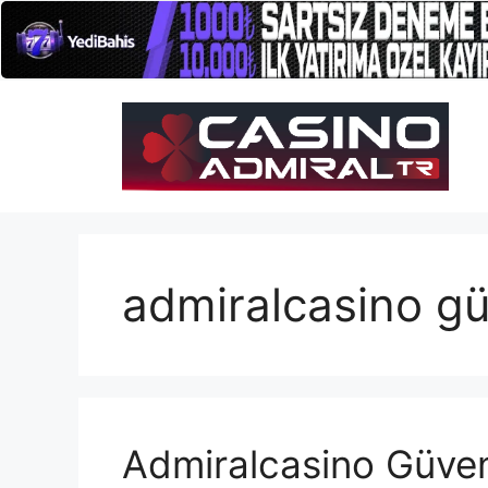
İçeriğe
atla
admiralcasino gü
Admiralcasino Güven