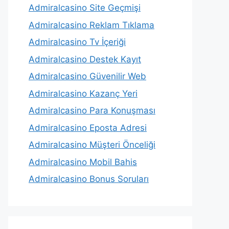
Admiralcasino Site Geçmişi
Admiralcasino Reklam Tıklama
Admiralcasino Tv İçeriği
Admiralcasino Destek Kayıt
Admiralcasino Güvenilir Web
Admiralcasino Kazanç Yeri
Admiralcasino Para Konuşması
Admiralcasino Eposta Adresi
Admiralcasino Müşteri Önceliği
Admiralcasino Mobil Bahis
Admiralcasino Bonus Soruları