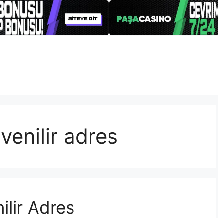
venilir adres
ilir Adres