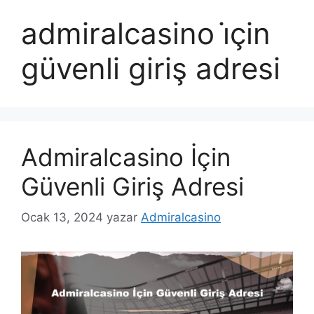
admiralcasino i̇çin
güvenli giriş adresi
Admiralcasino İçin
Güvenli Giriş Adresi
Ocak 13, 2024
yazar
Admiralcasino