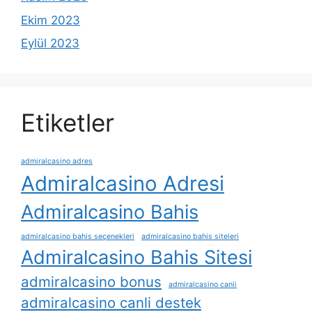
Ekim 2023
Eylül 2023
Etiketler
admiralcasino adres
Admiralcasino Adresi
Admiralcasino Bahis
admiralcasino bahis seçenekleri
admiralcasino bahis siteleri
Admiralcasino Bahis Sitesi
admiralcasino bonus
admiralcasino canli
admiralcasino canli destek