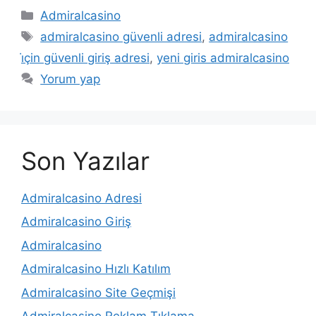
Kategoriler
Admiralcasino
Etiketler
admiralcasino güvenli adresi
,
admiralcasino
i̇çin güvenli giriş adresi
,
yeni giris admiralcasino
Yorum yap
Son Yazılar
Admiralcasino Adresi
Admiralcasino Giriş
Admiralcasino
Admiralcasino Hızlı Katılım
Admiralcasino Site Geçmişi