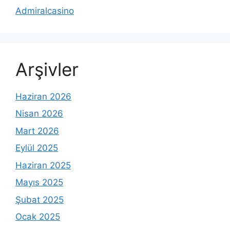
Admiralcasino
Arşivler
Haziran 2026
Nisan 2026
Mart 2026
Eylül 2025
Haziran 2025
Mayıs 2025
Şubat 2025
Ocak 2025