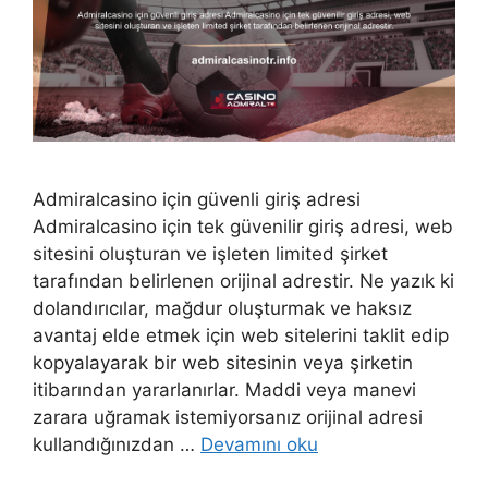
Admiralcasino için güvenli giriş adresi
Admiralcasino için tek güvenilir giriş adresi, web
sitesini oluşturan ve işleten limited şirket
tarafından belirlenen orijinal adrestir. Ne yazık ki
dolandırıcılar, mağdur oluşturmak ve haksız
avantaj elde etmek için web sitelerini taklit edip
kopyalayarak bir web sitesinin veya şirketin
itibarından yararlanırlar. Maddi veya manevi
zarara uğramak istemiyorsanız orijinal adresi
kullandığınızdan …
Devamını oku