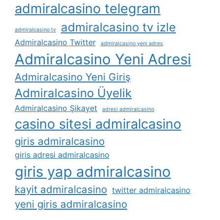
admiralcasino telegram
admiralcasino tv izle
admiralcasino tv
Admiralcasino Twitter
admiralcasino yeni adres
Admiralcasino Yeni Adresi
Admiralcasino Yeni Giriş
Admiralcasino Üyelik
Admiralcasino Şikayet
adresi admiralcasino
casino sitesi admiralcasino
giris admiralcasino
giris adresi admiralcasino
giris yap admiralcasino
kayit admiralcasino
twitter admiralcasino
yeni giris admiralcasino