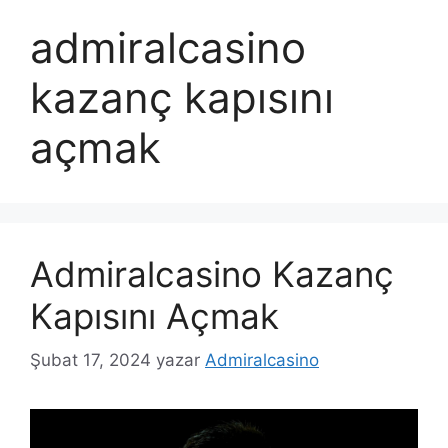
admiralcasino
kazanç kapısını
açmak
Admiralcasino Kazanç
Kapısını Açmak
Şubat 17, 2024
yazar
Admiralcasino