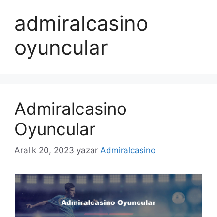
admiralcasino
oyuncular
Admiralcasino
Oyuncular
Aralık 20, 2023
yazar
Admiralcasino