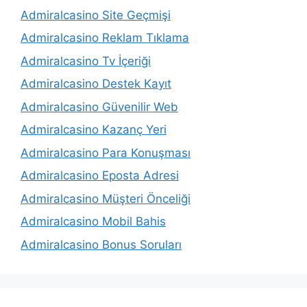
Admiralcasino Site Geçmişi
Admiralcasino Reklam Tıklama
Admiralcasino Tv İçeriği
Admiralcasino Destek Kayıt
Admiralcasino Güvenilir Web
Admiralcasino Kazanç Yeri
Admiralcasino Para Konuşması
Admiralcasino Eposta Adresi
Admiralcasino Müşteri Önceliği
Admiralcasino Mobil Bahis
Admiralcasino Bonus Soruları