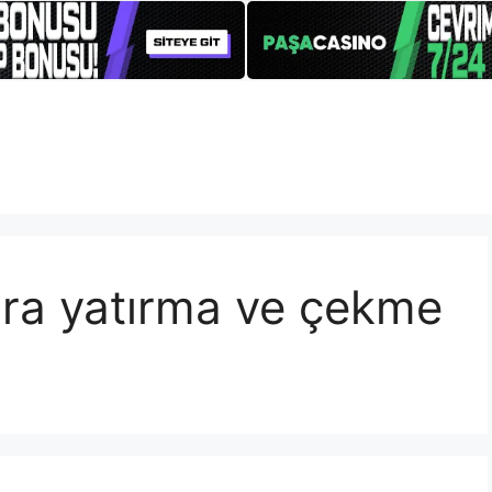
ara yatırma ve çekme