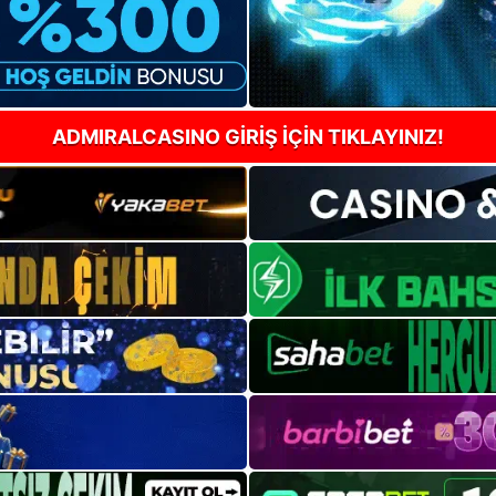
ADMIRALCASINO GİRİŞ İÇİN TIKLAYINIZ!