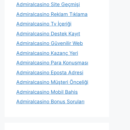
Admiralcasino Site Geçmişi
Admiralcasino Reklam Tıklama
Admiralcasino Tv İçeriği
Admiralcasino Destek Kayıt
Admiralcasino Güvenilir Web
Admiralcasino Kazanç Yeri
Admiralcasino Para Konuşması
Admiralcasino Eposta Adresi
Admiralcasino Müşteri Önceliği
Admiralcasino Mobil Bahis
Admiralcasino Bonus Soruları