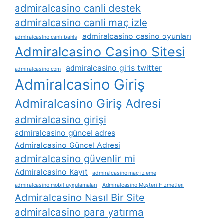
admiralcasino canli destek
admiralcasino canli maç izle
admiralcasino casino oyunları
admiralcasino canlı bahis
Admiralcasino Casino Sitesi
admiralcasino giris twitter
admiralcasino com
Admiralcasino Giriş
Admiralcasino Giriş Adresi
admiralcasino girişi
admiralcasino güncel adres
Admiralcasino Güncel Adresi
admiralcasino güvenlir mi
Admiralcasino Kayıt
admiralcasino maç izleme
admiralcasino mobil uygulamaları
Admiralcasino Müşteri Hizmetleri
Admiralcasino Nasıl Bir Site
admiralcasino para yatırma