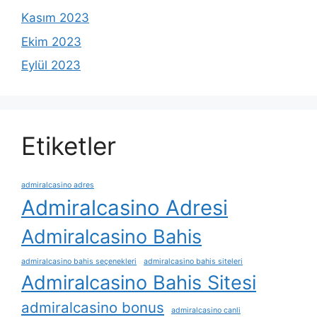
Kasım 2023
Ekim 2023
Eylül 2023
Etiketler
admiralcasino adres
Admiralcasino Adresi
Admiralcasino Bahis
admiralcasino bahis seçenekleri
admiralcasino bahis siteleri
Admiralcasino Bahis Sitesi
admiralcasino bonus
admiralcasino canli