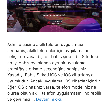
Admiralcasino akıllı telefon uygulaması
seobahis, akıllı telefonlar için uygulamalar
geliştiren yasa dışı bir bahis şirketidir. Sitedeki
en iyi bahis oyunlarına ayrı bir uygulama
aracılığıyla erişme seçeneğine sahipsiniz.
Yasadışı Bahis Şirketi iOS ve iOS cihazlarıyla
uyumludur. Ancak uygulama iOS cihazlar içindir.
Eğer iOS cihazınız varsa, telefon modeliniz ne
olursa olsun akıllı telefon uygulamasını indirebilir
ve çevrimiçi …
Devamını oku