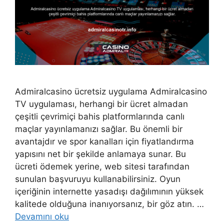
Admiralcasino ücretsiz uygulama Admiralcasino
TV uygulaması, herhangi bir ücret almadan
çeşitli çevrimiçi bahis platformlarında canlı
maçlar yayınlamanızı sağlar. Bu önemli bir
avantajdır ve spor kanalları için fiyatlandırma
yapısını net bir şekilde anlamaya sunar. Bu
ücreti ödemek yerine, web sitesi tarafından
sunulan başvuruyu kullanabilirsiniz. Oyun
içeriğinin internette yasadışı dağılımının yüksek
kalitede olduğuna inanıyorsanız, bir göz atın. …
Devamını oku