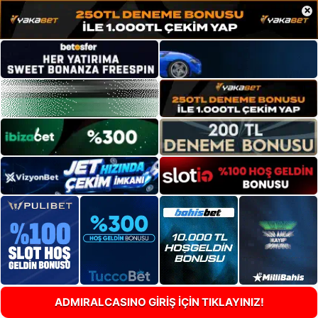
×
ADMIRALCASINO GİRİŞ İÇİN TIKLAYINIZ!