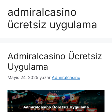
admiralcasino
ücretsiz uygulama
Admiralcasino Ücretsiz
Uygulama
Mayıs 24, 2025
yazar
Admiralcasino