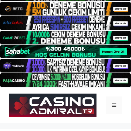
İçeriğe
atla
Menü