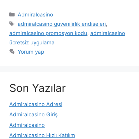
Kategoriler
Admiralcasino
Etiketler
admiralcasino güvenilirlik endişeleri
,
admiralcasino promosyon kodu
,
admiralcasino
ücretsiz uygulama
Yorum yap
Son Yazılar
Admiralcasino Adresi
Admiralcasino Giriş
Admiralcasino
Admiralcasino Hızlı Katılım