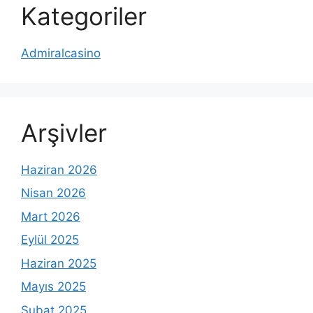
Kategoriler
Admiralcasino
Arşivler
Haziran 2026
Nisan 2026
Mart 2026
Eylül 2025
Haziran 2025
Mayıs 2025
Şubat 2025